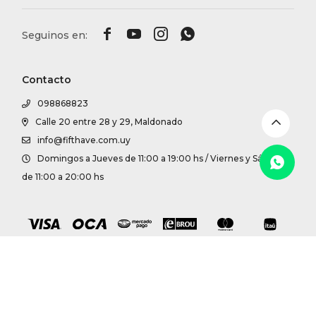
DR. VR




RAG &
Contacto
MAISO
098868823
Calle 20 entre 28 y 29, Maldonado
THEOR
info@fifthave.com.uy
Domingos a Jueves de 11:00 a 19:00 hs / Viernes y Sábados
BOTTE
de 11:00 a 20:00 hs
BAO B