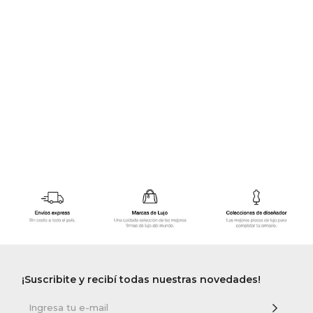
GOLDE
Trajes 
NEW ARRIVALS
Shorts
CANAD
HERN
VALMO
DIESEL
AMI PA
MILLER
¡Suscribite y recibí todas nuestras novedades!