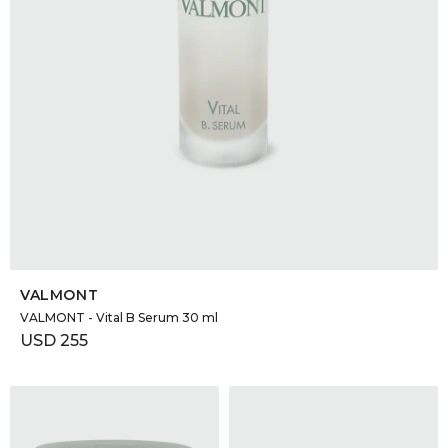
DR. VR
RAG &
MAISO
THEOR
BOTTE
SELECCIONAR TALLE
VALMONT
BAO B
VALMONT - Vital B Serum 30 ml
USD
255