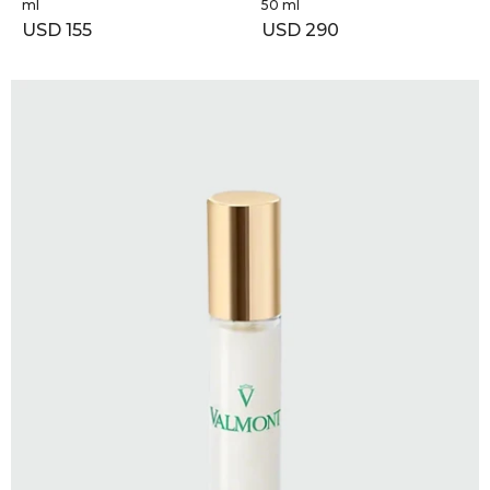
ml
50 ml
USD
155
USD
290