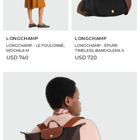
GOLDE
Trajes 
NEW ARRIVALS
Shorts
CANAD
SELECCIONAR TALLE
SELECCIONAR TALLE
LONGCHAMP
LONGCHAMP
HERN
LONGCHAMP - LE FOULONNÉ,
LONGCHAMP - ÉPURE
MOCHILA M
TIMELESS, BANDOLERA S
USD
740
USD
720
VALMO
DIESEL
AMI PA
MILLER