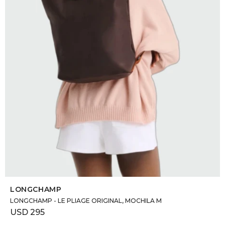
DR. VR
RAG &
MAISO
THEOR
BOTTE
BAO B
SELECCIONAR TALLE
LONGCHAMP
LONGCHAMP - LE PLIAGE ORIGINAL, MOCHILA M
USD
295