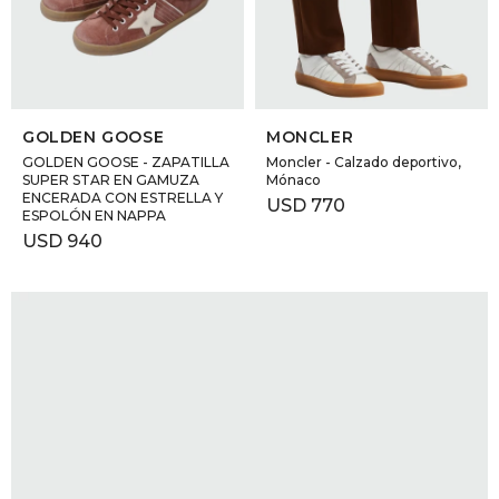
GOLDE
Trajes 
NEW ARRIVALS
Shorts
CANAD
SELECCIONAR TALLE
SELECCIONAR TALLE
GOLDEN GOOSE
MONCLER
HERN
GOLDEN GOOSE - ZAPATILLA
Moncler - Calzado deportivo,
SUPER STAR EN GAMUZA
Mónaco
ENCERADA CON ESTRELLA Y
USD
770
ESPOLÓN EN NAPPA
VALMO
USD
940
DIESEL
AMI PA
MILLER