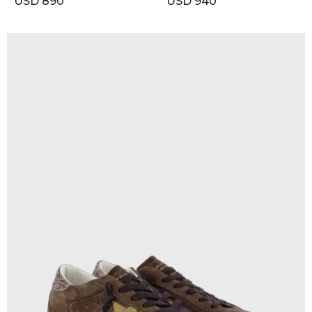
USD
890
USD
940