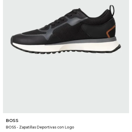
DR. VR
RAG &
MAISO
THEOR
BOTTE
BAO B
SELECCIONAR TALLE
BOSS
BOSS - Zapatillas Deportivas con Logo