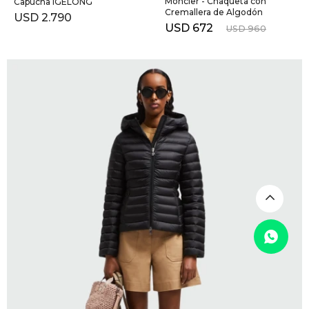
Moncler - Chaqueta con
Capucha IGELONG
Cremallera de Algodón
USD
2.790
USD
672
USD
960