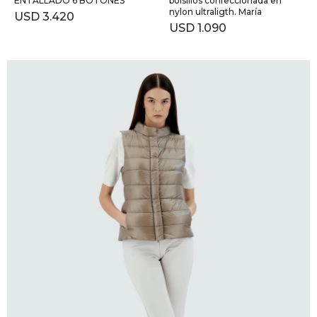
ENTALLADO 6 BOTONES
bolsillos confeccionada en
nylon ultraligth. María
USD
3.420
USD
1.090