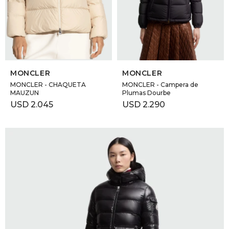
GOLDE
Trajes 
NEW ARRIVALS
Shorts
CANAD
SELECCIONAR TALLE
SELECCIONAR TALLE
HERN
MONCLER
MONCLER
MONCLER - CHAQUETA
MONCLER - Campera de
MAUZUN
Plumas Dourbe
VALMO
USD
2.045
USD
2.290
DIESEL
AMI PA
MILLER