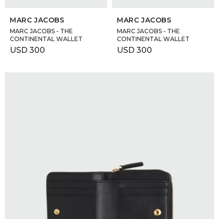
SELECCIONAR TALLE
SELECCIONAR TALLE
GOLDE
Trajes 
MARC JACOBS
MARC JACOBS
NEW ARRIVALS
MARC JACOBS - THE
MARC JACOBS - THE
Shorts
CANAD
CONTINENTAL WALLET
CONTINENTAL WALLET
USD
300
USD
300
HERN
VALMO
DIESEL
AMI PA
MILLER