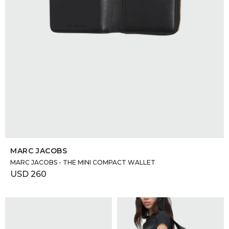
DR. VR
RAG &
MAISO
THEOR
BOTTE
SELECCIONAR TALLE
MARC JACOBS
BAO B
MARC JACOBS - THE MINI COMPACT WALLET
USD
260