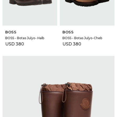
GOLDE
Trajes 
NEW ARRIVALS
Shorts
CANAD
SELECCIONAR TALLE
SELECCIONAR TALLE
BOSS
BOSS
HERN
BOSS - Botas Julyo- Halb
BOSS - Botas Julyo-Cheb
USD
380
USD
380
VALMO
DIESEL
AMI PA
MILLER