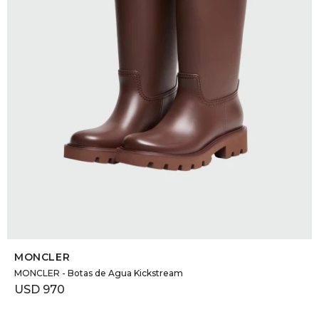
DR. VR
RAG &
MAISO
THEOR
BOTTE
BAO B
SELECCIONAR TALLE
MONCLER
MONCLER - Botas de Agua Kickstream
USD
970