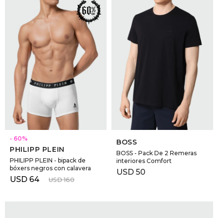
SELECCIONAR TALLE
SELECCIONAR TALLE
60
BOSS
PHILIPP PLEIN
BOSS - Pack De 2 Remeras
PHILIPP PLEIN - bipack de
interiores Comfort
bóxers negros con calavera
USD
50
USD
64
USD
160