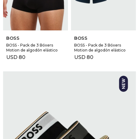
GOLDE
Trajes 
NEW ARRIVALS
Shorts
CANAD
SELECCIONAR TALLE
SELECCIONAR TALLE
BOSS
BOSS
HERN
BOSS - Pack de 3 Bóxers
BOSS - Pack de 3 Bóxers
Motion de algodón elástico
Motion de algodón elástico
USD
80
USD
80
VALMO
DIESEL
AMI PA
MILLER