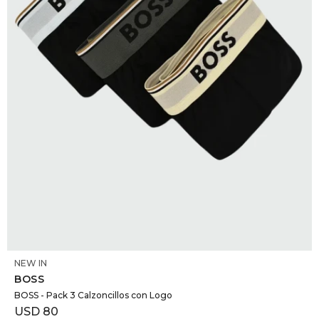
DR. VR
RAG &
MAISO
THEOR
BOTTE
BAO B
SELECCIONAR TALLE
NEW IN
BOSS
BOSS - Pack 3 Calzoncillos con Logo
USD
80