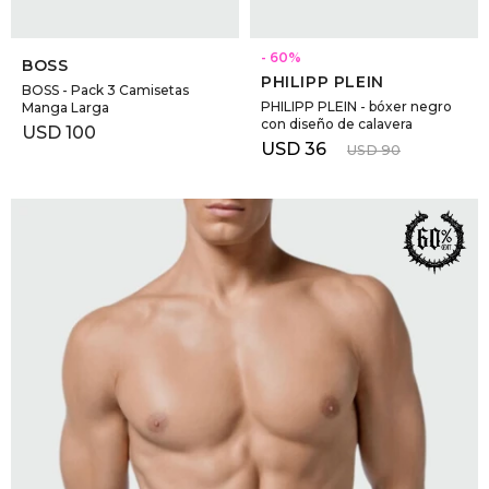
SELECCIONAR TALLE
SELECCIONAR TALLE
60
BOSS
PHILIPP PLEIN
BOSS - Pack 3 Camisetas
PHILIPP PLEIN - bóxer negro
Manga Larga
con diseño de calavera
USD
100
USD
36
USD
90