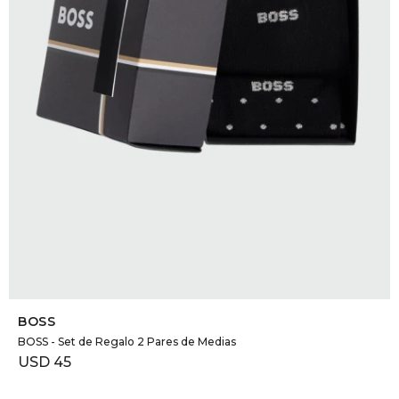
DR. VR
RAG &
MAISO
THEOR
BOTTE
BAO B
SELECCIONAR TALLE
BOSS
BOSS - Set de Regalo 2 Pares de Medias
USD
45