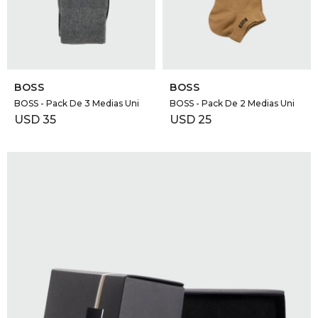
GOLDE
Trajes 
NEW ARRIVALS
Shorts
CANAD
SELECCIONAR TALLE
SELECCIONAR TALLE
BOSS
BOSS
HERN
BOSS - Pack De 3 Medias Uni
BOSS - Pack De 2 Medias Uni
USD
35
USD
25
VALMO
DIESEL
AMI PA
MILLER