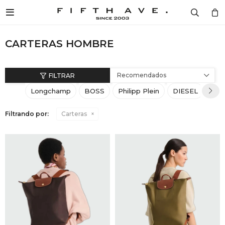

Diseñad
Mujer
Hombr
Cosmét
Home
Mujer / 
Mujer /
Mujer /
Mujer /
Mujer /
Hombre 
Hombre 
Hombre 
Hombre 
Hombre 
DISEÑADORES
CARTERAS HOMBRE
Ver to
Ver to
Ver to
Ver to
Fragan
Ver to
Ver to
Ver to
Ver to
Fragan
LONG
CARTE
VESTI
CREMA
VER T
MUJER
Camper
Ver to
Camper
Ver to
Recomendados
MONCL
CALZA
CALZA
FRAGA
VELAS
Longchamp
BOSS
Philipp Plein
DIESEL
HOMBRE
Remer
Remer
BOSS
VESTI
ACCES
VER T
AROMA
Filtrando por:
Carteras
COSMÉTICA
Camisa
Camisa
PHILIP
ACCES
CARTE
Buzos 
Buzos 
HOME
MARC 
COSMÉ
COSMÉ
Pantalo
Pantalo
SPECIAL PRICES
BALMA
VER T
VER T
Vestido
Ropa In
BLOG