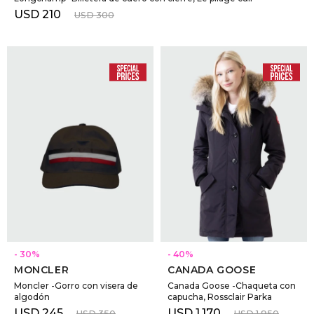
USD
210
USD
300
SELECCIONAR TALLE
SELECCIONAR TALLE
30
40
MONCLER
CANADA GOOSE
Moncler -Gorro con visera de
Canada Goose -Chaqueta con
algodón
capucha, Rossclair Parka
USD
245
USD
1.170
USD
350
USD
1.950