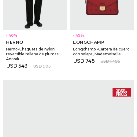
GOLDE
Trajes 
NEW ARRIVALS
Shorts
CANAD
SELECCIONAR TALLE
SELECCIONAR TALLE
40
49
HERNO
LONGCHAMP
HERN
Herno-Chaqueta de nylon
Longchamp -Cartera de cuero
reversible rellena de plumas,
con solapa, Mademoiselle
Anorak
USD
748
USD
1.495
VALMO
USD
543
USD
905
DIESEL
AMI PA
MILLER