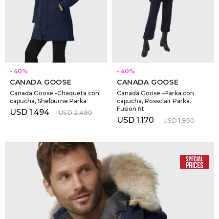
SELECCIONAR TALLE
SELECCIONAR TALLE
40
40
CANADA GOOSE
CANADA GOOSE
Canada Goose -Chaqueta con
Canada Goose -Parka con
capucha, Shelburne Parka
capucha, Rossclair Parka.
Fusion fit
USD
1.494
USD
2.490
USD
1.170
USD
1.950