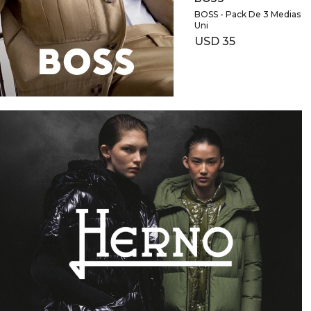
BOSS - Pack De 3 Medias
Uni
USD
35