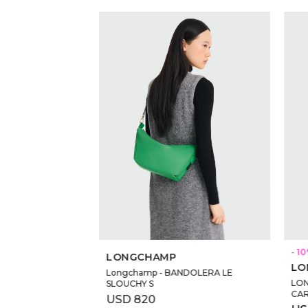
SELECCIONAR TALLE
10
LONGCHAMP
LO
Longchamp - BANDOLERA LE
LON
SLOUCHY S
CAR
USD
820