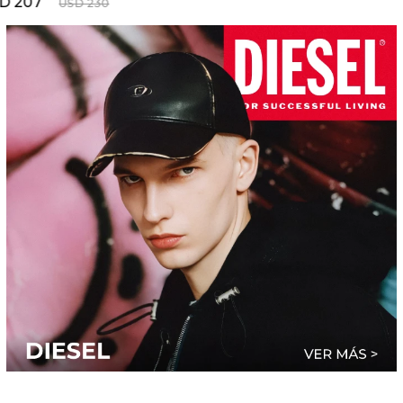
D
207
USD
230