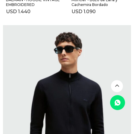
EMBROIDERED
Cachemira Bordado
USD
1.440
USD
1.090