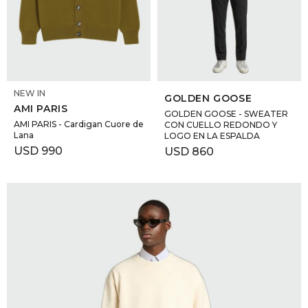
GOLDE
Trajes 
NEW ARRIVALS
Shorts
CANAD
SELECCIONAR TALLE
SELECCIONAR TALLE
NEW IN
HERN
GOLDEN GOOSE
AMI PARIS
GOLDEN GOOSE - SWEATER
AMI PARIS - Cardigan Cuore de
CON CUELLO REDONDO Y
Lana
LOGO EN LA ESPALDA
VALMO
USD
990
USD
860
DIESEL
AMI PA
MILLER