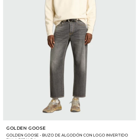
DR. VR
RAG &
MAISO
THEOR
BOTTE
BAO B
SELECCIONAR TALLE
GOLDEN GOOSE
GOLDEN GOOSE - BUZO DE ALGODÓN CON LOGO INVERTIDO