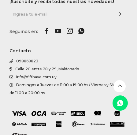
DR. VR
¡Suscribite y recibí todas nuestras novedades!
RAG &




MAISO
Contacto
THEOR
098868823
Calle 20 entre 28 y 29, Maldonado
BOTTE
info@fifthave.com.uy
Domingos a Jueves de 11:00 a 19:00 hs / Viernes y Sábados
BAO B
de 11:00 a 20:00 hs