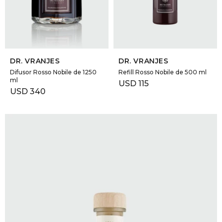
GOLDE
Trajes 
NEW ARRIVALS
Shorts
CANAD
SELECCIONAR TALLE
SELECCIONAR TALLE
DR. VRANJES
DR. VRANJES
HERN
Difusor Rosso Nobile de 1250
Refill Rosso Nobile de 500 ml
ml
USD
115
USD
340
VALMO
DIESEL
AMI PA
MILLER