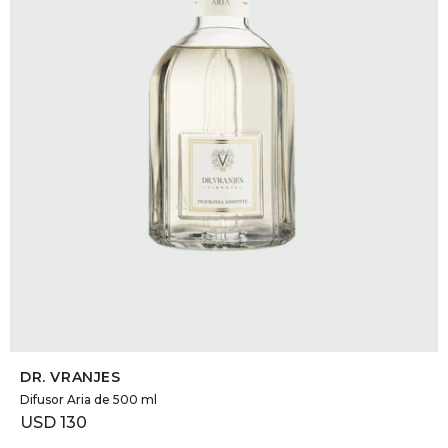
DR. VR
RAG &
MAISO
THEOR
BOTTE
BAO B
SELECCIONAR TALLE
DR. VRANJES
Difusor Aria de 500 ml
USD
130