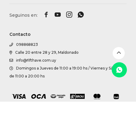
DR. VR




RAG &
Contacto
MAISO
098868823
Calle 20 entre 28 y 29, Maldonado
THEOR
info@fifthave.com.uy
Domingos a Jueves de 11:00 a 19:00 hs / Viernes y Sábados
BOTTE
de 11:00 a 20:00 hs
BAO B