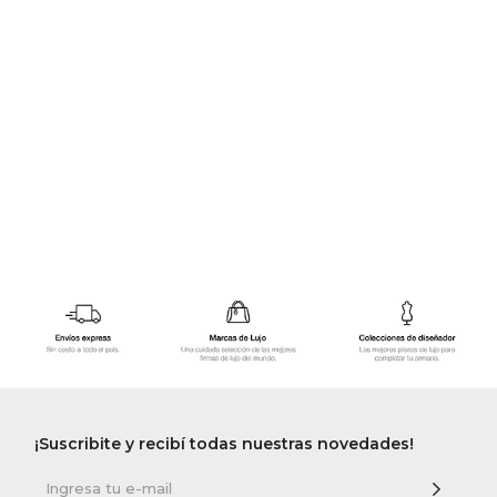
GOLDE
Trajes 
NEW ARRIVALS
Shorts
CANAD
HERN
VALMO
DIESEL
AMI PA
MILLER
¡Suscribite y recibí todas nuestras novedades!