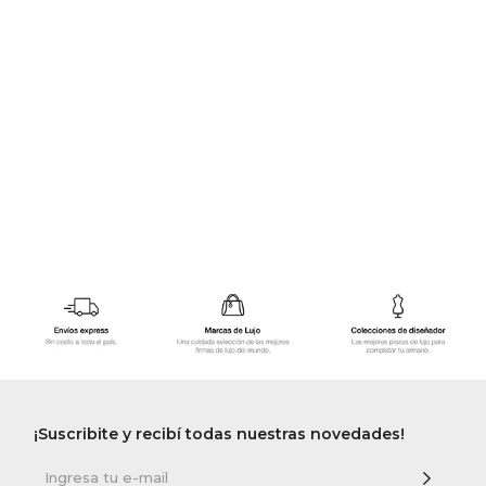
GOLDE
Trajes 
NEW ARRIVALS
Shorts
CANAD
HERN
VALMO
DIESEL
AMI PA
MILLER
¡Suscribite y recibí todas nuestras novedades!