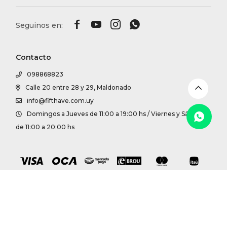
DR. VR




RAG &
Contacto
MAISO
098868823
Calle 20 entre 28 y 29, Maldonado
THEOR
info@fifthave.com.uy
Domingos a Jueves de 11:00 a 19:00 hs / Viernes y Sábados
BOTTE
de 11:00 a 20:00 hs
BAO B