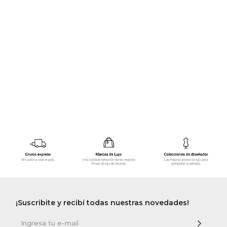
GOLDE
Trajes 
NEW ARRIVALS
Shorts
CANAD
HERN
VALMO
DIESEL
AMI PA
MILLER
¡Suscribite y recibí todas nuestras novedades!