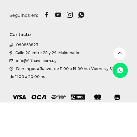
DR. VR




RAG &
Contacto
MAISO
098868823
Calle 20 entre 28 y 29, Maldonado
THEOR
info@fifthave.com.uy
Domingos a Jueves de 11:00 a 19:00 hs / Viernes y Sábados
BOTTE
de 11:00 a 20:00 hs
BAO B