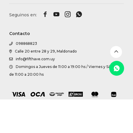
DR. VR




RAG &
Contacto
MAISO
098868823
Calle 20 entre 28 y 29, Maldonado
THEOR
info@fifthave.com.uy
Domingos a Jueves de 11:00 a 19:00 hs / Viernes y Sábados
BOTTE
de 11:00 a 20:00 hs
BAO B