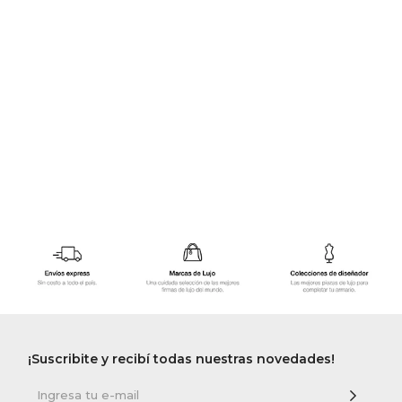
GOLDE
Trajes 
NEW ARRIVALS
Shorts
CANAD
HERN
VALMO
DIESEL
AMI PA
MILLER
¡Suscribite y recibí todas nuestras novedades!