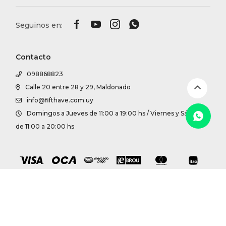
DR. VR




RAG &
Contacto
MAISO
098868823
Calle 20 entre 28 y 29, Maldonado
THEOR
info@fifthave.com.uy
Domingos a Jueves de 11:00 a 19:00 hs / Viernes y Sábados
BOTTE
de 11:00 a 20:00 hs
BAO B