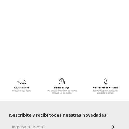
GOLDE
Trajes 
NEW ARRIVALS
Shorts
CANAD
HERN
VALMO
DIESEL
AMI PA
MILLER
¡Suscribite y recibí todas nuestras novedades!