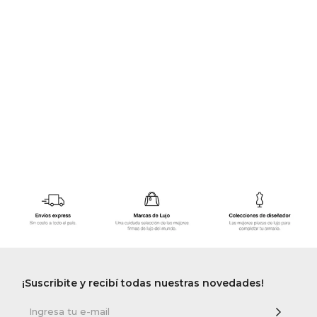
GOLDE
Trajes 
NEW ARRIVALS
Shorts
CANAD
HERN
VALMO
DIESEL
AMI PA
MILLER
¡Suscribite y recibí todas nuestras novedades!