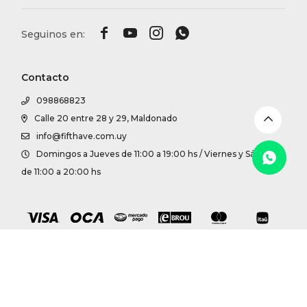
DR. VR




RAG &
Contacto
MAISO
098868823
Calle 20 entre 28 y 29, Maldonado
THEOR
info@fifthave.com.uy
Domingos a Jueves de 11:00 a 19:00 hs / Viernes y Sábados
BOTTE
de 11:00 a 20:00 hs
BAO B