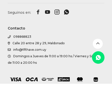
DR. VR




RAG &
Contacto
MAISO
098868823
Calle 20 entre 28 y 29, Maldonado
THEOR
info@fifthave.com.uy
Domingos a Jueves de 11:00 a 19:00 hs / Viernes y Sábados
BOTTE
de 11:00 a 20:00 hs
BAO B