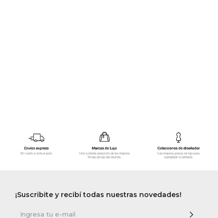
GOLDE
Trajes 
NEW ARRIVALS
Shorts
CANAD
HERN
VALMO
DIESEL
AMI PA
MILLER
¡Suscribite y recibí todas nuestras novedades!