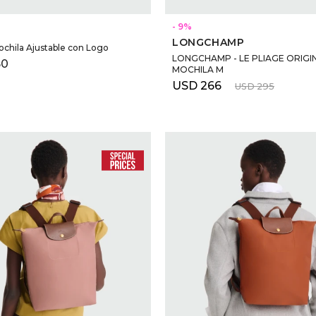
SELECCIONAR TALLE
SELECCIONAR TALLE
9
LONGCHAMP
chila Ajustable con Logo
LONGCHAMP - LE PLIAGE ORIGI
50
MOCHILA M
USD
266
USD
295