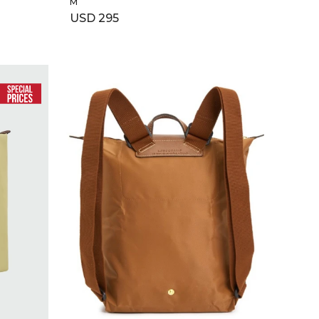
M
USD
295