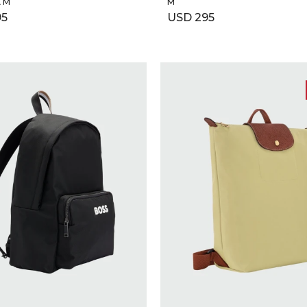
 M
M
95
USD
295