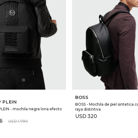
SELECCIONAR TALLE
SELECCIONAR TALLE
BOSS
P PLEIN
BOSS - Mochila de piel sintetica c
LEIN - mochila negra lona efecto
raya distintiva
USD
320
6
USD
1.790