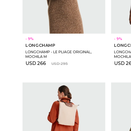
SELECCIONAR TALLE
9
9
LONGCHAMP
LONGC
LONGCHAMP - LE PLIAGE ORIGINAL,
LONGCHAM
MOCHILA M
MOCHILA
USD
266
USD
2
USD
295