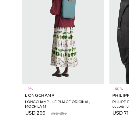
SELECCIONAR TALLE
9
60
LONGCHAMP
PHILIP
LONGCHAMP - LE PLIAGE ORIGINAL,
PHILIPP P
MOCHILA M
cocodrilo
USD
266
USD
71
USD
295