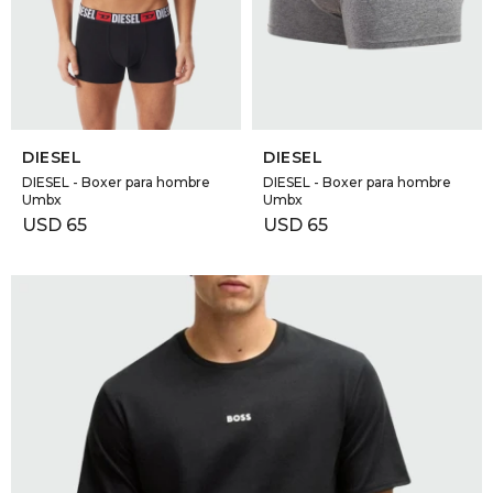
GOLDE
Trajes 
NEW ARRIVALS
Shorts
CANAD
SELECCIONAR TALLE
SELECCIONAR TALLE
HERN
DIESEL
DIESEL
DIESEL - Boxer para hombre
DIESEL - Boxer para hombre
Umbx
Umbx
VALMO
USD
65
USD
65
DIESEL
AMI PA
MILLER