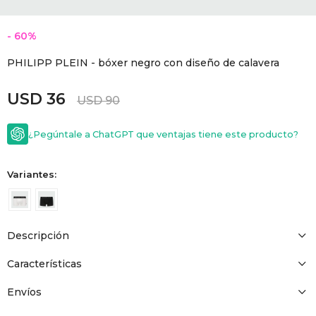
GOLDE
Trajes 
NEW ARRIVALS
60
Shorts
CANAD
PHILIPP PLEIN - bóxer negro con diseño de calavera
USD
36
HERN
USD
90
¿Pegúntale a ChatGPT que ventajas tiene este producto?
VALMO
Variantes:
DIESEL
AMI PA
Descripción
Características
MILLER
Envíos