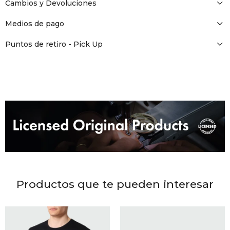
DR. VR
Cambios y Devoluciones
Medios de pago
RAG &
Puntos de retiro - Pick Up
MAISO
THEOR
BOTTE
BAO B
Productos que te pueden interesar