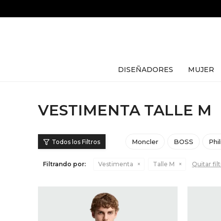
DISEÑADORES
MUJER
VESTIMENTA TALLE M
Moncler
BOSS
Phi
Filtrando por:
Vestimenta
Talle M
Quitar fil