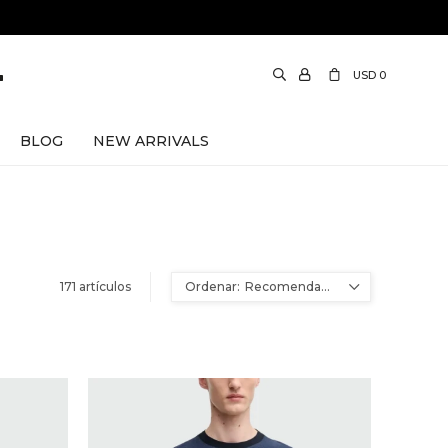
USD
0
BLOG
NEW ARRIVALS
ison Kitsuné
171 artículos
DIESEL
Ami Paris
Recomendados