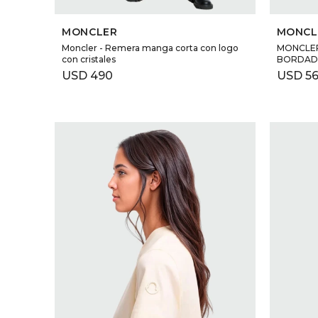
SELECCIONAR TALLE
MONCLER
MONCL
Moncler - Remera manga corta con logo
MONCLER
con cristales
BORDA
USD
490
USD
5