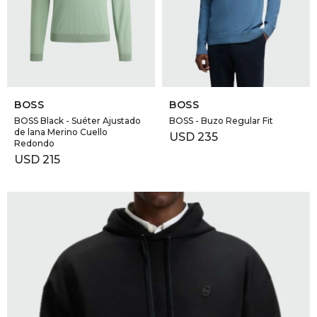
GOLDE
Trajes 
NEW ARRIVALS
Shorts
CANAD
SELECCIONAR TALLE
SELECCIONAR TALLE
HERN
BOSS
BOSS
BOSS Black - Suéter Ajustado
BOSS - Buzo Regular Fit
de lana Merino Cuello
USD
235
VALMO
Redondo
USD
215
DIESEL
AMI PA
MILLER