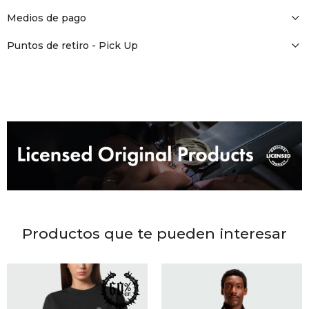
DR. VR
Medios de pago
RAG &
Puntos de retiro - Pick Up
MAISO
THEOR
BOTTE
BAO B
Productos que te pueden interesar