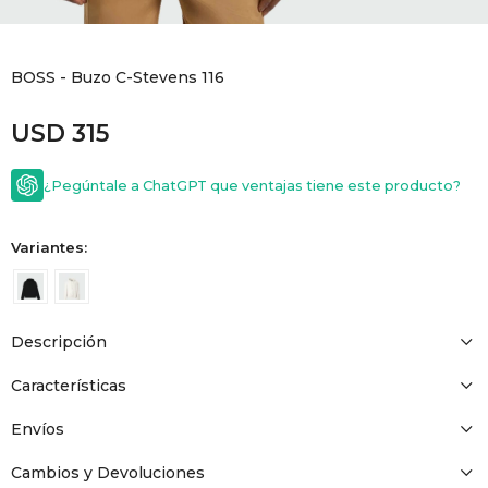
GOLDE
Trajes 
NEW ARRIVALS
BOSS - Buzo C-Stevens 116
Shorts
CANAD
USD
315
HERN
¿Pegúntale a ChatGPT que ventajas tiene este producto?
VALMO
Variantes:
DIESEL
Descripción
AMI PA
Características
MILLER
Envíos
Cambios y Devoluciones