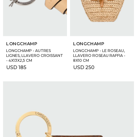
GOLDE
Trajes 
NEW ARRIVALS
Shorts
CANAD
SELECCIONAR TALLE
SELECCIONAR TALLE
HERN
LONGCHAMP
LONGCHAMP
LONGCHAMP - AUTRES
LONGCHAMP - LE ROSEAU,
LIGNES, LLAVERO CROISSANT
LLAVERO ROSEAU RAFFIA -
- 4X13X2,5 CM
8X10 CM
VALMO
USD
185
USD
250
DIESEL
AMI PA
MILLER