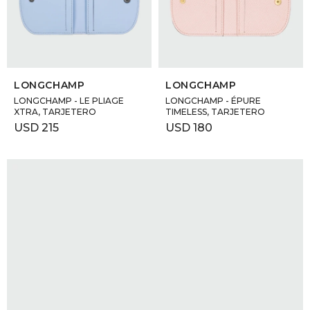
GOLDE
Trajes 
NEW ARRIVALS
Shorts
CANAD
SELECCIONAR TALLE
SELECCIONAR TALLE
LONGCHAMP
LONGCHAMP
HERN
LONGCHAMP - LE PLIAGE
LONGCHAMP - ÉPURE
XTRA, TARJETERO
TIMELESS, TARJETERO
USD
215
USD
180
VALMO
DIESEL
AMI PA
MILLER