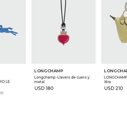
LONGCHAMP
LONGCHA
Longchamp -Llavero de cuero y
LONGCHAMP -
RO LE
metal
Xtra
USD
180
USD
210
55