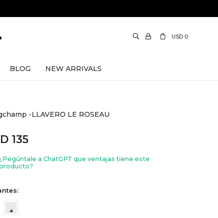
USD
0
BLOG
NEW ARRIVALS
gchamp -LLAVERO LE ROSEAU
SD
135
¿Pegúntale a ChatGPT que ventajas tiene este
producto?
antes: