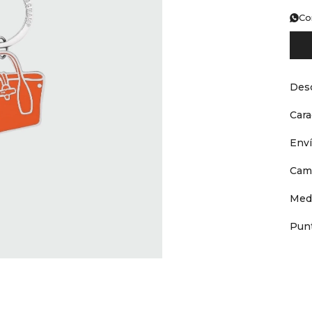
Co
Desc
Cara
Env
Cam
Med
Punt