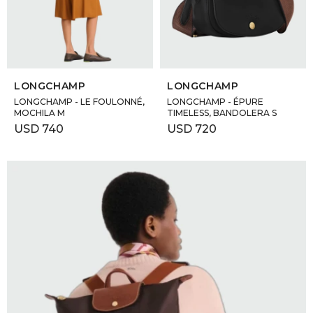
GOLDE
Trajes 
NEW ARRIVALS
Shorts
CANAD
SELECCIONAR TALLE
SELECCIONAR TALLE
LONGCHAMP
LONGCHAMP
HERN
LONGCHAMP - LE FOULONNÉ,
LONGCHAMP - ÉPURE
MOCHILA M
TIMELESS, BANDOLERA S
USD
740
USD
720
VALMO
DIESEL
AMI PA
MILLER