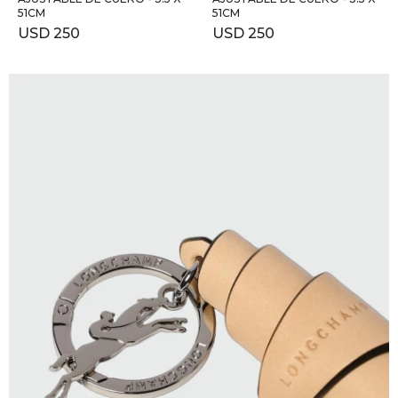
51CM
51CM
USD
250
USD
250