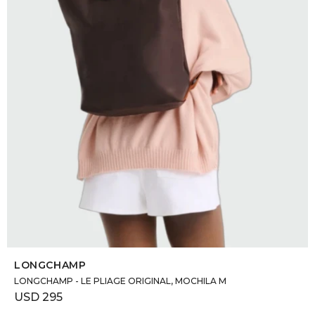
DR. VR
RAG &
MAISO
THEOR
BOTTE
BAO B
SELECCIONAR TALLE
LONGCHAMP
LONGCHAMP - LE PLIAGE ORIGINAL, MOCHILA M
USD
295