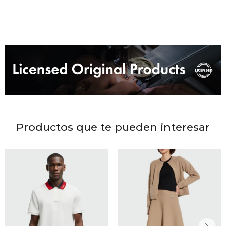
DR. VR
RAG &
MAISO
THEOR
BOTTE
Productos que te pueden interesar
BAO B