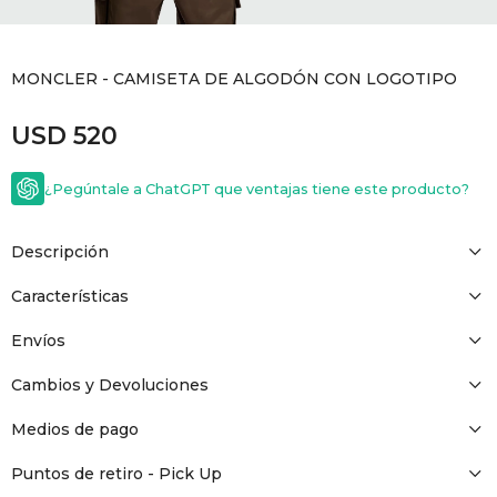
GOLDE
Trajes 
NEW ARRIVALS
MONCLER - CAMISETA DE ALGODÓN CON LOGOTIPO
Shorts
CANAD
USD
520
HERN
¿Pegúntale a ChatGPT que ventajas tiene este producto?
VALMO
Descripción
DIESEL
Características
Envíos
AMI PA
Cambios y Devoluciones
MILLER
Medios de pago
Puntos de retiro - Pick Up