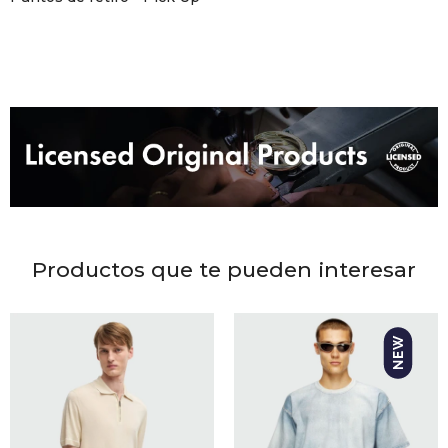
DR. VR
RAG &
MAISO
THEOR
BOTTE
Productos que te pueden interesar
BAO B