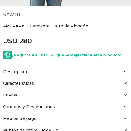
GOLDE
Trajes 
NEW ARRIVALS
NEW IN
Shorts
CANAD
AMI PARIS - Camiseta Cuore de Algodón
USD
280
HERN
¿Pegúntale a ChatGPT que ventajas tiene este producto?
VALMO
Descripción
DIESEL
Características
AMI PA
Envíos
Cambios y Devoluciones
MILLER
Medios de pago
Puntos de retiro - Pick Up