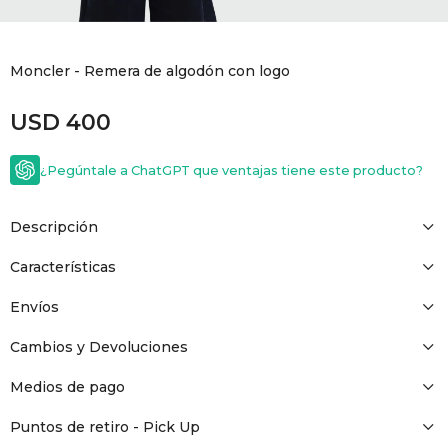
GOLDE
Trajes 
NEW ARRIVALS
Moncler - Remera de algodón con logo
Shorts
CANAD
USD
400
HERN
¿Pegúntale a ChatGPT que ventajas tiene este producto?
VALMO
Descripción
DIESEL
Características
Envíos
AMI PA
Cambios y Devoluciones
MILLER
Medios de pago
Puntos de retiro - Pick Up