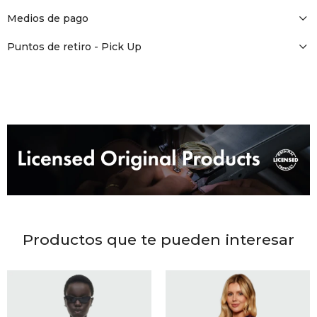
DR. VR
Medios de pago
RAG &
Puntos de retiro - Pick Up
MAISO
THEOR
BOTTE
BAO B
Productos que te pueden interesar