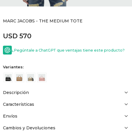
GOLDE
Trajes 
NEW ARRIVALS
MARC JACOBS - THE MEDIUM TOTE
Shorts
CANAD
USD
570
HERN
¿Pegúntale a ChatGPT que ventajas tiene este producto?
VALMO
Variantes:
DIESEL
Descripción
AMI PA
Características
MILLER
Envíos
Cambios y Devoluciones