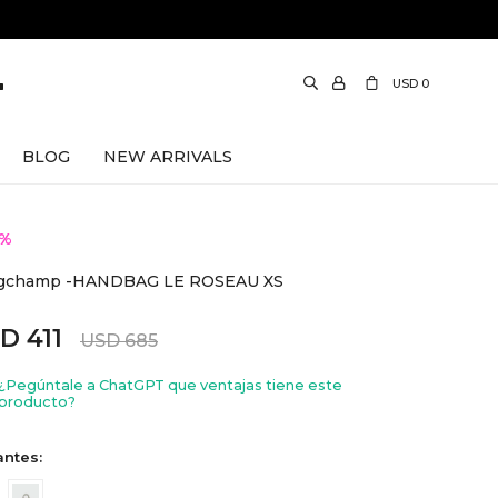
USD
0
BLOG
NEW ARRIVALS
gchamp -HANDBAG LE ROSEAU XS
SD
411
USD
685
¿Pegúntale a ChatGPT que ventajas tiene este
producto?
antes: