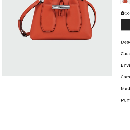
Co
Desc
Cara
Env
Cam
Med
Punt