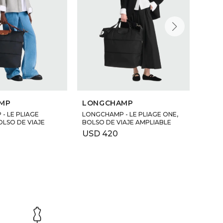
69
MP
LONGCHAMP
BAO
- LE PLIAGE
LONGCHAMP - LE PLIAGE ONE,
JAPO
OLSO DE VIAJE
BOLSO DE VIAJE AMPLIABLE
USD
USD
420