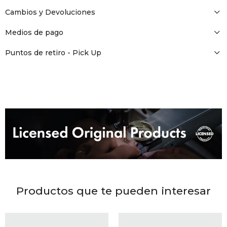
DR. VR
Cambios y Devoluciones
RAG &
Medios de pago
Puntos de retiro - Pick Up
MAISO
THEOR
BOTTE
BAO B
Productos que te pueden interesar