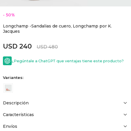
GOLDE
Trajes 
NEW ARRIVALS
50
Shorts
CANAD
Longchamp -Sandalias de cuero, Longchamp por K.
Jacques
HERN
USD
240
USD
480
VALMO
¿Pegúntale a ChatGPT que ventajas tiene este producto?
DIESEL
Variantes:
AMI PA
Descripción
MILLER
Características
Envíos