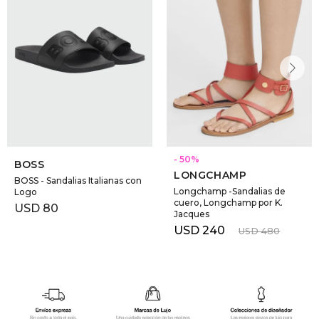
50
BOSS
LONGCHAMP
BOSS - Sandalias Italianas con
Longchamp -Sandalias de
Logo
cuero, Longchamp por K.
USD
80
Jacques
USD
240
USD
480