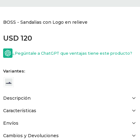
GOLDE
Trajes 
NEW ARRIVALS
BOSS - Sandalias con Logo en relieve
Shorts
CANAD
USD
120
HERN
¿Pegúntale a ChatGPT que ventajas tiene este producto?
VALMO
Variantes:
DIESEL
Descripción
AMI PA
Características
MILLER
Envíos
Cambios y Devoluciones