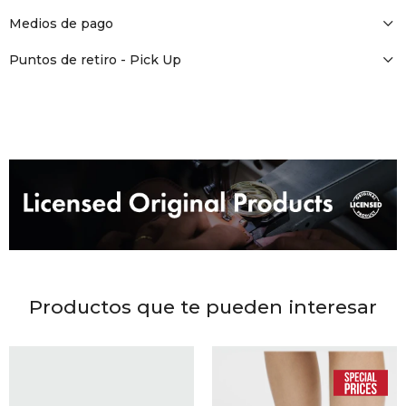
DR. VR
Medios de pago
RAG &
Puntos de retiro - Pick Up
MAISO
THEOR
BOTTE
BAO B
Productos que te pueden interesar