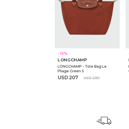
10
LONGCHAMP
LONGCHAMP - Tote Bag Le
Pliage Green S
USD
207
USD
230