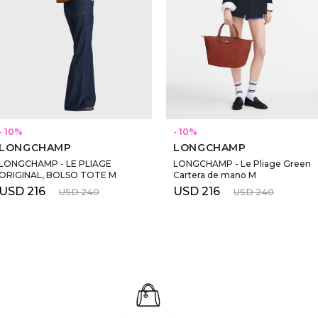
10
10
LONGCHAMP
LONGCHAMP
LONGCHAMP - LE PLIAGE
LONGCHAMP - Le Pliage Green
ORIGINAL, BOLSO TOTE M
Cartera de mano M
USD
216
USD
216
USD
240
USD
240