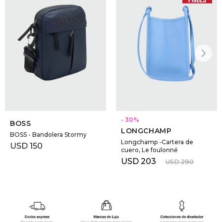
30
BOSS
LONGCHAMP
BOSS - Bandolera Stormy
Longchamp -Cartera de
USD
150
cuero, Le foulonné
USD
203
USD
290