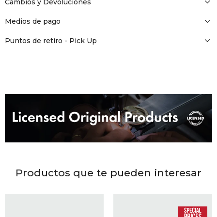
DR. VR
Cambios y Devoluciones
Medios de pago
RAG &
Puntos de retiro - Pick Up
MAISO
THEOR
BOTTE
BAO B
Productos que te pueden interesar