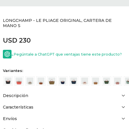
GOLDE
Trajes 
NEW ARRIVALS
LONGCHAMP - LE PLIAGE ORIGINAL, CARTERA DE
Shorts
CANAD
MANO S
USD
230
HERN
¿Pegúntale a ChatGPT que ventajas tiene este producto?
VALMO
Variantes:
DIESEL
AMI PA
Descripción
Características
MILLER
Envíos