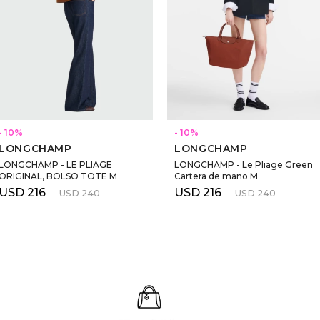
10
10
LONGCHAMP
LONGCHAMP
LONGCHAMP - LE PLIAGE
LONGCHAMP - Le Pliage Green
ORIGINAL, BOLSO TOTE M
Cartera de mano M
USD
216
USD
216
USD
240
USD
240