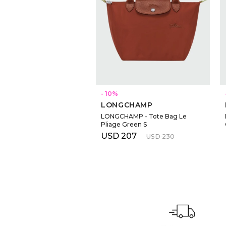
10
LONGCHAMP
LONGCHAMP - Tote Bag Le
Pliage Green S
USD
207
USD
230