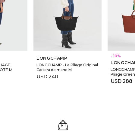
10
LONGCHAMP
LONGCHA
LIAGE
LONGCHAMP - Le Pliage Original
LONGCHAMP 
TOTE M
Cartera de mano M
Pliage Green
USD
240
USD
288