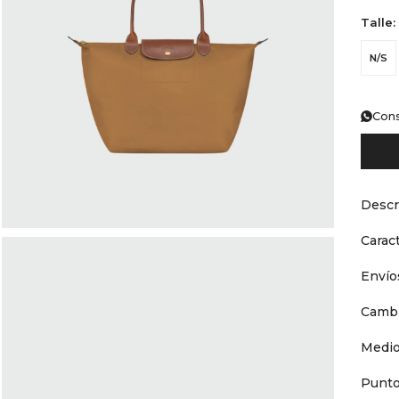
Talle:
N/S
Cons
Descr
Caract
Envío
Cambi
Medio
Punto