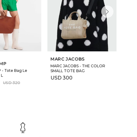
69
MARC JACOBS
MP
J&M
MARC JACOBS - THE COLOR
- Tote Bag Le
J & M
SMALL TOTE BAG
 L
mano,
USD
300
USD
USD
320