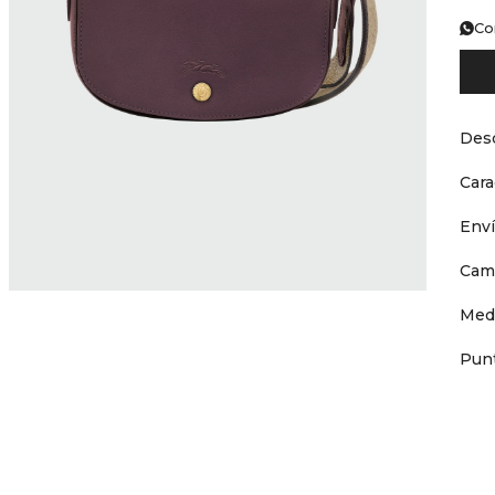
Co
Desc
Cara
Env
Cam
Med
Punt