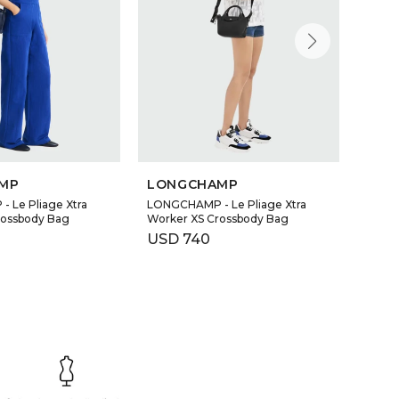
MP
LONGCHAMP
LON
 Le Pliage Xtra
LONGCHAMP - Le Pliage Xtra
LONG
rossbody Bag
Worker XS Crossbody Bag
RAPH
USD
740
USD