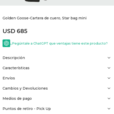
GOLDE
Trajes 
NEW ARRIVALS
Golden Goose-Cartera de cuero, Star bag mini
Shorts
CANAD
USD
685
HERN
¿Pegúntale a ChatGPT que ventajas tiene este producto?
VALMO
Descripción
DIESEL
Características
Envíos
AMI PA
Cambios y Devoluciones
MILLER
Medios de pago
Puntos de retiro - Pick Up