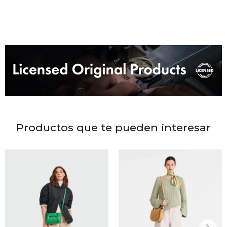
DR. VR
RAG &
MAISO
THEOR
BOTTE
Productos que te pueden interesar
BAO B