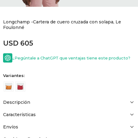
GOLDE
Trajes 
NEW ARRIVALS
Longchamp -Cartera de cuero cruzada con solapa, Le
Shorts
CANAD
Foulonné
USD
605
HERN
¿Pegúntale a ChatGPT que ventajas tiene este producto?
VALMO
Variantes:
DIESEL
AMI PA
Descripción
Características
MILLER
Envíos