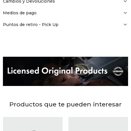
DR. VR
Cambios y Devoluciones
Medios de pago
RAG &
Puntos de retiro - Pick Up
MAISO
THEOR
BOTTE
BAO B
Productos que te pueden interesar