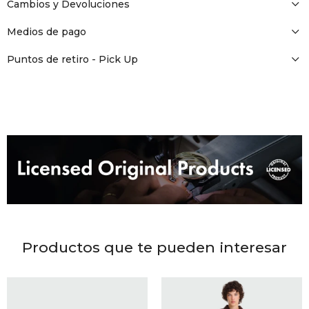
DR. VR
Cambios y Devoluciones
Medios de pago
RAG &
Puntos de retiro - Pick Up
MAISO
THEOR
BOTTE
BAO B
Productos que te pueden interesar