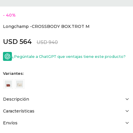
GOLDE
Trajes 
NEW ARRIVALS
40
Shorts
CANAD
Longchamp -CROSSBODY BOX.TROT M
USD
564
HERN
USD
940
¿Pegúntale a ChatGPT que ventajas tiene este producto?
VALMO
Variantes:
DIESEL
AMI PA
Descripción
Características
MILLER
Envíos