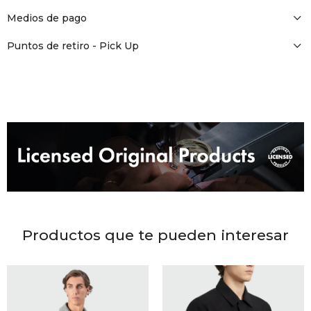
DR. VR
Medios de pago
RAG &
Puntos de retiro - Pick Up
MAISO
THEOR
BOTTE
BAO B
Productos que te pueden interesar