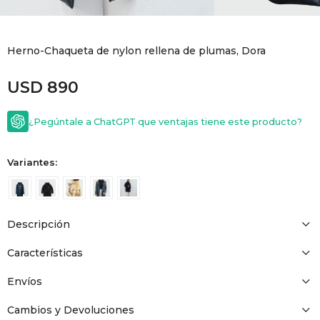
GOLDE
Trajes 
NEW ARRIVALS
Herno-Chaqueta de nylon rellena de plumas, Dora
Shorts
CANAD
USD
890
HERN
¿Pegúntale a ChatGPT que ventajas tiene este producto?
VALMO
Variantes:
DIESEL
Descripción
AMI PA
Características
MILLER
Envíos
Cambios y Devoluciones