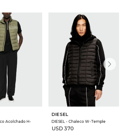
NEW 
DIESEL
DIES
co Acolchado H-
DIESEL - Chaleco W-Temple
DIESE
USD
370
USD