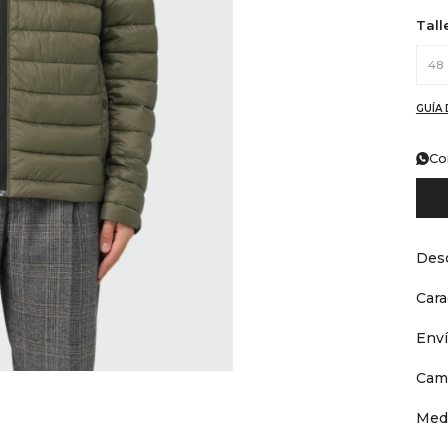
Tall
48
GUÍA 
Co
Desc
Cara
Env
Cam
Med