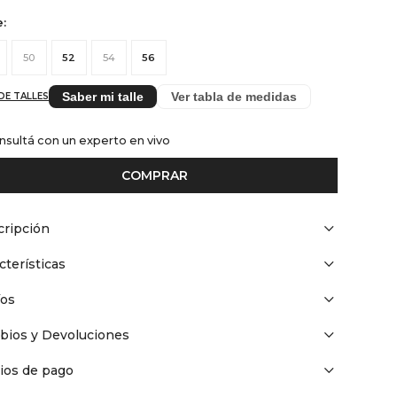
e:
50
52
54
56
Saber mi talle
Ver tabla de medidas
DE TALLES
nsultá con un experto en vivo
COMPRAR
ripción
cterísticas
íos
bios y Devoluciones
ios de pago