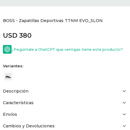
GOLDE
Trajes 
NEW ARRIVALS
BOSS - Zapatillas Deportivas TTNM EVO_SLON
Shorts
CANAD
USD
380
HERN
¿Pegúntale a ChatGPT que ventajas tiene este producto?
VALMO
Variantes:
DIESEL
Descripción
AMI PA
Características
MILLER
Envíos
Cambios y Devoluciones