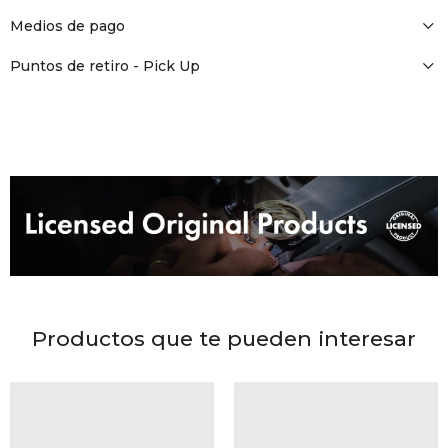
DR. VR
Medios de pago
RAG &
Puntos de retiro - Pick Up
MAISO
THEOR
BOTTE
BAO B
Productos que te pueden interesar